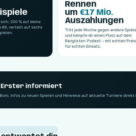
Rennen
ispiele
um
€17 Mio.
Auszahlungen
 sich: 200 % auf deine
 €6, verteilt auf sechs
Tritt jede Woche gegen andere Spiele
spielen.
und kämpfe dir einen Platz auf dem
Ranglisten-Podest – mit echten Prei
für echten Einsatz.
 Erster informiert
 Boni, Infos zu neuen Spielen und Hinweise auf aktuelle Turniere direkt 