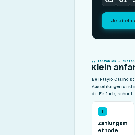
Jetzt ein
Einzahlen & Auszah
Klein anf
Bei Playio Casino st
Auszahlungen sind i
dir. Einfach, schne
1
Zahlungsm
ethode