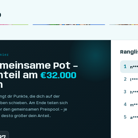
Cash Crazy
The Dog Ho
o
16 freie Sitze
23 freie Sitze
LIVE
LIVE
Rangli
rnier
meinsame Pot –
1
n**
nteil am
€32.000
2
l**
n
3
h**
ngt dir Punkte, die dich auf der
ben schieben. Am Ende teilen sich
4
m**
er den gemeinsamen Preispool – je
 desto größer dein Anteil.
5
a**
37