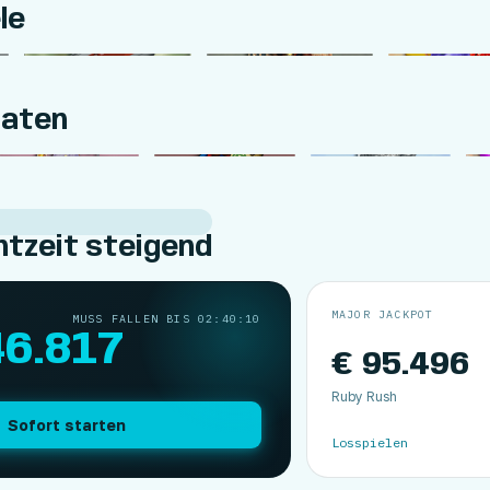
le
Mega Fortune
Gonzos Quest
Extra Juicy
Fortune Of
S
maten
Olympus
Kings Of Cash
Zeus
1
htzeit steigend
MAJOR JACKPOT
MUSS FALLEN BIS 02:40:10
46.817
€ 95.496
Ruby Rush
Sofort starten
Losspielen