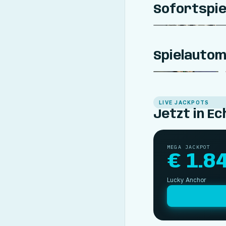
Sofortspie
Toshi Video Club
HOT
Spielauto
Panda King
HOT
LIVE JACKPOTS
Jetzt in Ec
MEGA JACKPOT
€ 1.8
Lucky Anchor