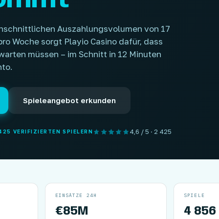
ommt
hschnittlichen Auszahlungsvolumen von 17
pro Woche sorgt Playio Casino dafür, dass
warten müssen – im Schnitt in 12 Minuten
to.
Spieleangebot erkunden
4,6 / 5 · 2 425
25 VERIFIZIERTEN SPIELERN
EINSÄTZE 24H
SPIELE
€85M
4 856