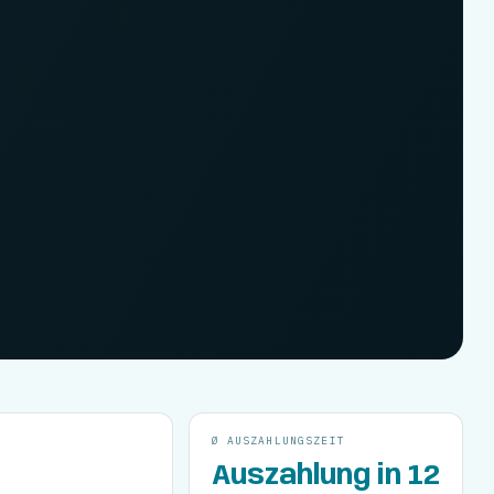
Ø AUSZAHLUNGSZEIT
Auszahlung in 12