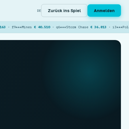
Zurück ins Spiel
Anmelden
DE
***
Mines
€ 40.510
· q6***
Storm Chase
€ 36.813
· i3***
Polar Rich